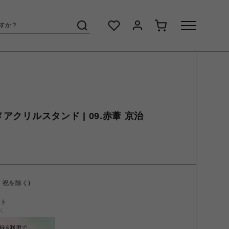
メアクリルスタンド | 09.赤葦 京治
・祝を除く)
ント
く
録&利用で