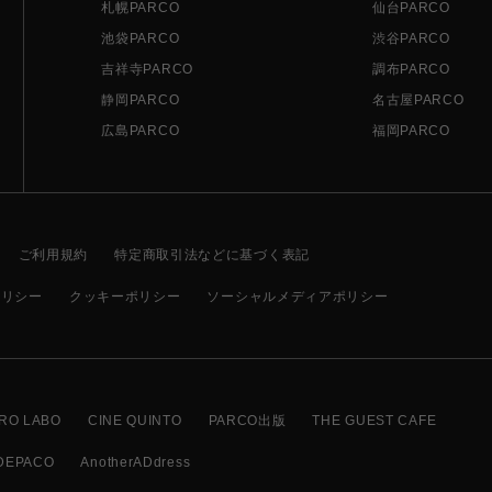
札幌PARCO
仙台PARCO
池袋PARCO
渋谷PARCO
吉祥寺PARCO
調布PARCO
静岡PARCO
名古屋PARCO
広島PARCO
福岡PARCO
ご利用規約
特定商取引法などに基づく表記
ポリシー
クッキーポリシー
ソーシャルメディアポリシー
RO LABO
CINE QUINTO
PARCO出版
THE GUEST CAFE
DEPACO
AnotherADdress