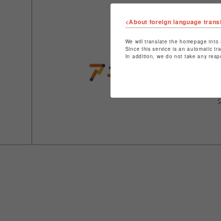
<About foreign language trans
We will translate the homepage into 
Since this service is an automatic tr
In addition, we do not take any resp