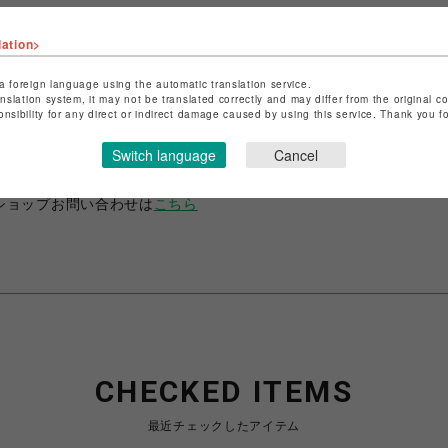
lation>
a foreign language using the automatic translation service.
anslation system, it may not be translated correctly and may differ from the original c
ショップ名
ANIME-Q
onsibility for any direct or indirect damage caused by using this service. Thank you 
店舗名
POP-UP SHOP
Switch language
Cancel
特定商取引法など法令に基づく表記は
こちら
ショップお問い合わせは
こちら
CHECKED ITEMS
最近チェックしたアイテム