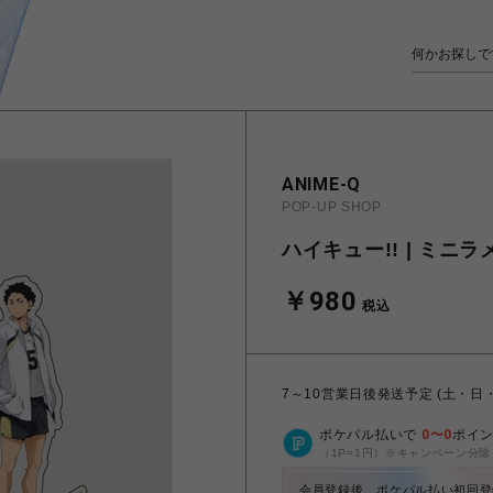
ANIME-Q
POP-UP SHOP
ハイキュー!! | ミニラ
￥980
税込
7～10営業日後発送予定 (土・日
ポケパル払いで
0
〜
0
ポイ
（1P=1円）※キャンペーン分除
会員登録後、ポケパル払い初回登