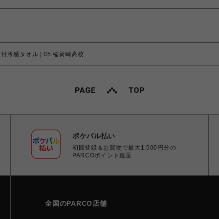
チ付冷感タオル | 05.稲荷崎高校
ポケパル払い
初回登録＆お買物で最大1,500円分の
PARCOポイント進呈
全国のPARCO店舗