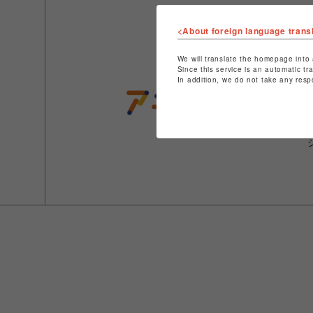
<About foreign language trans
We will translate the homepage into 
Since this service is an automatic tr
In addition, we do not take any resp