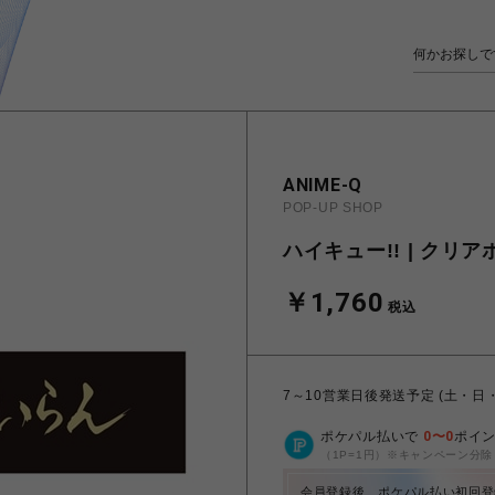
ANIME-Q
POP-UP SHOP
ハイキュー!! | クリア
￥1,760
税込
7～10営業日後発送予定 (土・日
ポケパル払いで
0
〜
0
ポイ
（1P=1円）※キャンペーン分除
会員登録後、ポケパル払い初回登