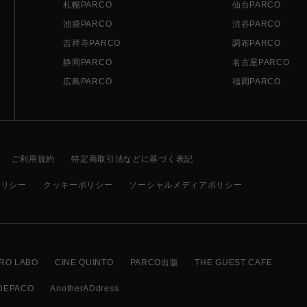
札幌PARCO
仙台PARCO
池袋PARCO
渋谷PARCO
吉祥寺PARCO
調布PARCO
静岡PARCO
名古屋PARCO
広島PARCO
福岡PARCO
ご利用規約
特定商取引法などに基づく表記
ポリシー
クッキーポリシー
ソーシャルメディアポリシー
RO LABO
CINE QUINTO
PARCO出版
THE GUEST CAFE
DEPACO
AnotherADdress