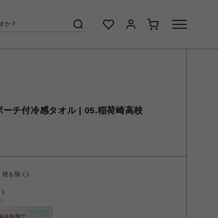
ポーチ付冷感タオル | 05.稲荷崎高校
・祝を除く)
ント
く
録&利用で