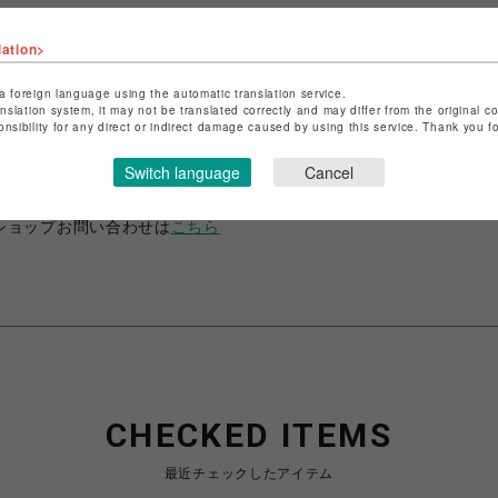
lation>
a foreign language using the automatic translation service.
anslation system, it may not be translated correctly and may differ from the original c
ショップ名
ANIME-Q
onsibility for any direct or indirect damage caused by using this service. Thank you 
店舗名
POP-UP SHOP
Switch language
Cancel
特定商取引法など法令に基づく表記は
こちら
ショップお問い合わせは
こちら
CHECKED ITEMS
最近チェックしたアイテム