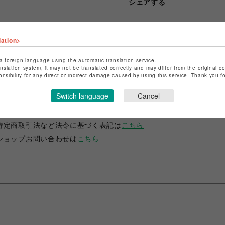
シェアする
lation>
a foreign language using the automatic translation service.
anslation system, it may not be translated correctly and may differ from the original c
onsibility for any direct or indirect damage caused by using this service. Thank you 
ショップ名
ANIME-Q
Switch language
Cancel
店舗名
POP-UP SHOP
特定商取引法など法令に基づく表記は
こちら
ショップお問い合わせは
こちら