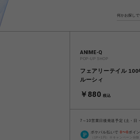
ANIME-Q
POP-UP SHOP
フェアリーテイル 100年
ルーシィ
￥880
税込
7～10営業日後発送予定 (土・日
ポケパル払いで
0
〜
0
ポイ
（1P=1円）※キャンペーン分除