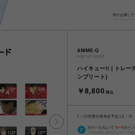
ANIME-Q
POP-UP SHOP
ハイキュー!! | トレーデ
ンプリート)
￥8,800
税込
7～10営業日後発送予定 (土・日
ポケパル払いで
0
〜
0
ポイ
（1P=1円）※キャンペーン分除