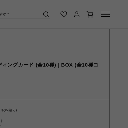
ィングカード (全10種) | BOX (全10種コ
・祝を除く)
ント
く