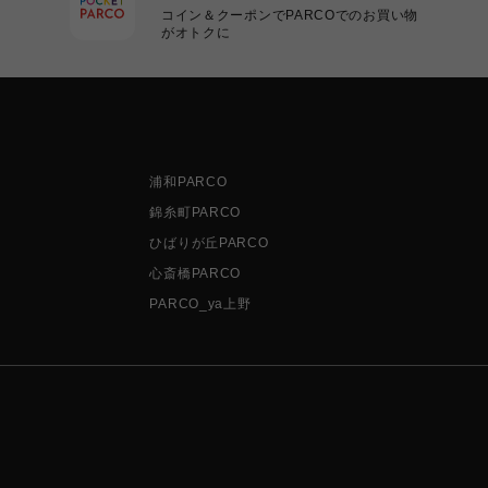
コイン＆クーポンでPARCOでのお買い物
がオトクに
浦和PARCO
錦糸町PARCO
ひばりが丘PARCO
心斎橋PARCO
PARCO_ya上野