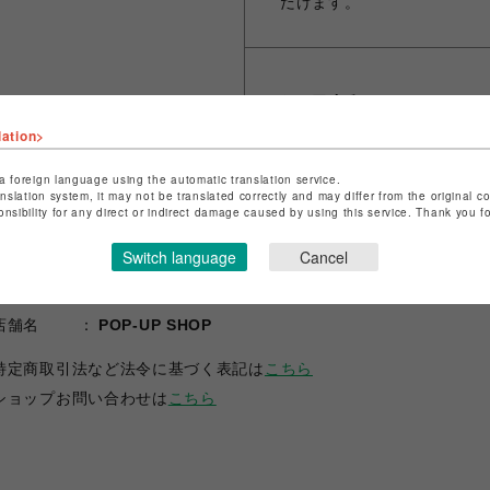
だけます。
シェアする
lation>
a foreign language using the automatic translation service.
anslation system, it may not be translated correctly and may differ from the original c
onsibility for any direct or indirect damage caused by using this service. Thank you 
Switch language
Cancel
ショップ名
ANIME-Q
店舗名
POP-UP SHOP
特定商取引法など法令に基づく表記は
こちら
ショップお問い合わせは
こちら