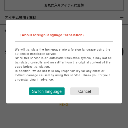
お気に入りアイテムに追加
アイテム説明 / 素材
サイズ
<About foreign language translation>
We will translate the homepage into a foreign language using the
シェアする
automatic translation service.
Since this service is an automatic translation system, it may not be
translated correctly and may differ from the original content of the
page before translation.
In addition, we do not take any responsibility for any direct or
indirect damage caused by using this service. Thank you for your
understanding in advance.
Switch language
Cancel