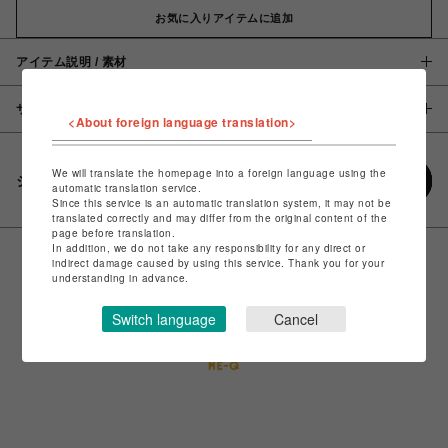
お気に入りアイテムに追加
アイテム説明 / 素材
サイズ
<About foreign language translation>
We will translate the homepage into a foreign language using the
シェアする
automatic translation service.
Since this service is an automatic translation system, it may not be
translated correctly and may differ from the original content of the
page before translation.
In addition, we do not take any responsibility for any direct or
indirect damage caused by using this service. Thank you for your
understanding in advance.
Switch language
Cancel