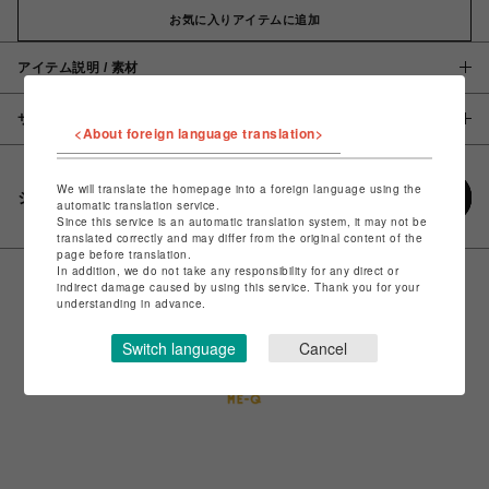
お気に入りアイテムに追加
アイテム説明 / 素材
サイズ
<About foreign language translation>
We will translate the homepage into a foreign language using the
シェアする
automatic translation service.
Since this service is an automatic translation system, it may not be
translated correctly and may differ from the original content of the
page before translation.
In addition, we do not take any responsibility for any direct or
indirect damage caused by using this service. Thank you for your
understanding in advance.
Switch language
Cancel