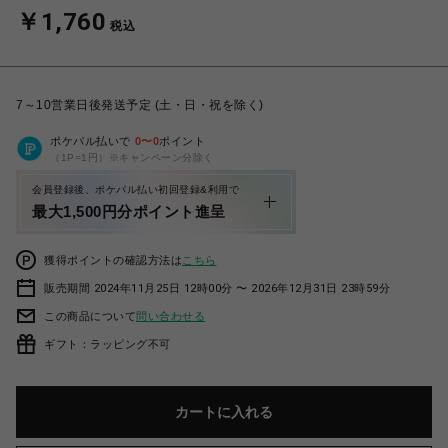
￥1,760
税込
7～10営業日後発送予定 (土・日・祝を除く)
ポケパル払いで
0
〜
0
ポイント
（1P=1円）※キャンペーン分除く
会員登録後、ポケパル払い初回登録&利用で
最大1,500円分ポイント進呈
獲得ポイントの確認方法は
こちら
販売期間 2024年11月25日 12時00分 〜 2026年12月31日 23時59分
この商品について
問い合わせる
ギフト：ラッピング不可
カートに入れる