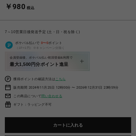
￥980
税込
7～10営業日後発送予定 (土・日・祝を除く)
ポケパル払いで
0
〜
0
ポイント
（1P=1円）※キャンペーン分除く
会員登録後、ポケパル払い初回登録&利用で
最大1,500円分ポイント進呈
獲得ポイントの確認方法は
こちら
販売期間 2024年11月25日 12時00分 〜 2026年12月31日 23時59分
この商品について
問い合わせる
ギフト：ラッピング不可
カートに入れる