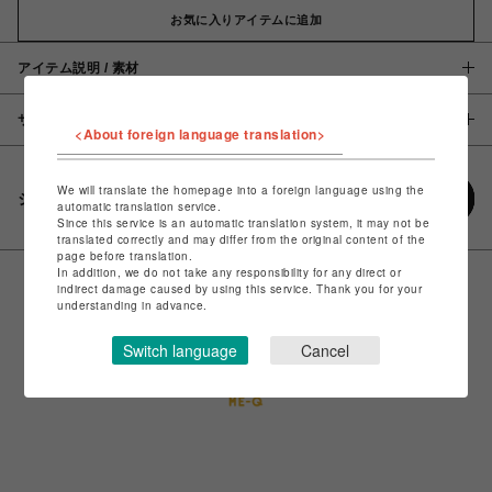
お気に入りアイテムに追加
アイテム説明 / 素材
サイズ
<About foreign language translation>
We will translate the homepage into a foreign language using the
シェアする
automatic translation service.
Since this service is an automatic translation system, it may not be
translated correctly and may differ from the original content of the
page before translation.
In addition, we do not take any responsibility for any direct or
indirect damage caused by using this service. Thank you for your
understanding in advance.
Switch language
Cancel