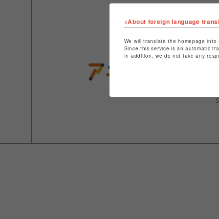
<About foreign language trans
We will translate the homepage into 
Since this service is an automatic tr
In addition, we do not take any resp