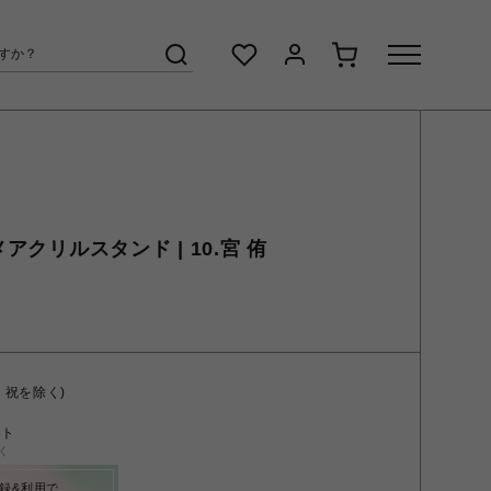
メアクリルスタンド | 10.宮 侑
・祝を除く)
ント
く
録&利用で