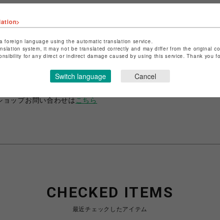
lation>
a foreign language using the automatic translation service.
anslation system, it may not be translated correctly and may differ from the original c
ショップ名
ANIME-Q
onsibility for any direct or indirect damage caused by using this service. Thank you 
店舗名
POP-UP SHOP
Switch language
Cancel
特定商取引法など法令に基づく表記は
こちら
ショップお問い合わせは
こちら
CHECKED ITEMS
最近チェックしたアイテム