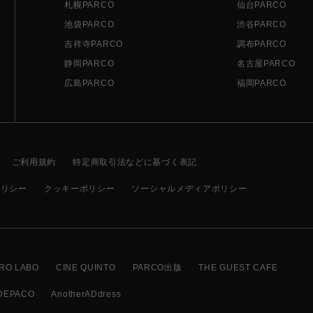
札幌PARCO
仙台PARCO
池袋PARCO
渋谷PARCO
吉祥寺PARCO
調布PARCO
静岡PARCO
名古屋PARCO
広島PARCO
福岡PARCO
ご利用規約
特定商取引法などに基づく表記
ポリシー
クッキーポリシー
ソーシャルメディアポリシー
RO LABO
CINE QUINTO
PARCO出版
THE GUEST CAFE
DEPACO
AnotherADdress