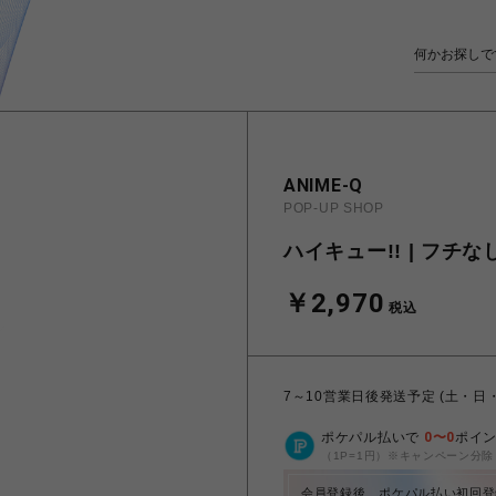
ANIME-Q
POP-UP SHOP
ハイキュー!! | フチな
￥2,970
税込
7～10営業日後発送予定 (土・日
ポケパル払いで
0
〜
0
ポイ
（1P=1円）※キャンペーン分除
会員登録後、ポケパル払い初回登