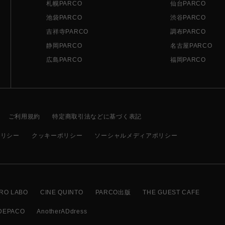
札幌PARCO
仙台PARCO
池袋PARCO
渋谷PARCO
吉祥寺PARCO
調布PARCO
静岡PARCO
名古屋PARCO
広島PARCO
福岡PARCO
ご利用規約
特定商取引法などに基づく表記
ポリシー
クッキーポリシー
ソーシャルメディアポリシー
RO LABO
CINE QUINTO
PARCO出版
THE GUEST CAFE
DEPACO
AnotherADdress