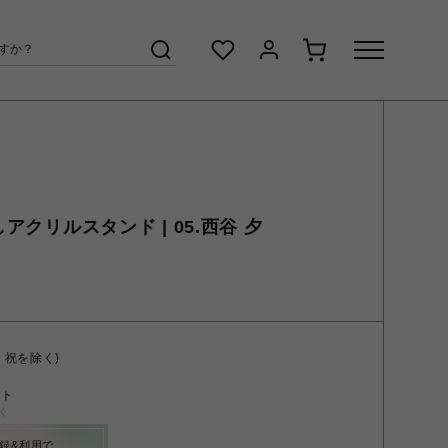
しアクリルスタンド | 05.西谷 夕
・祝を除く)
ント
く
録&利用で