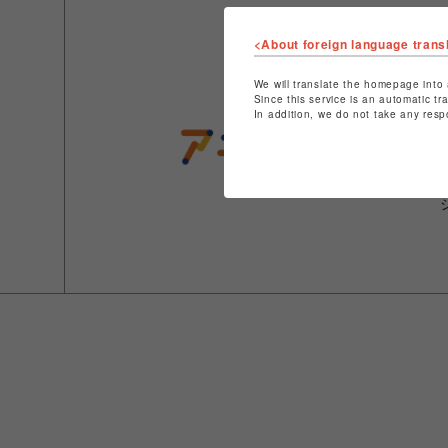
<About foreign language trans
We will translate the homepage into 
Since this service is an automatic tr
In addition, we do not take any resp