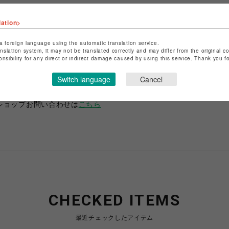
lation>
a foreign language using the automatic translation service.
anslation system, it may not be translated correctly and may differ from the original c
ショップ名
ANIME-Q
onsibility for any direct or indirect damage caused by using this service. Thank you 
店舗名
POP-UP SHOP
Switch language
Cancel
特定商取引法など法令に基づく表記は
こちら
ショップお問い合わせは
こちら
CHECKED ITEMS
最近チェックしたアイテム