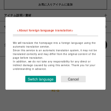
お気に入りアイテムに追加
アイテム説明 / 素材
サイズ
<About foreign language translation>
We will translate the homepage into a foreign language using the
シェアする
automatic translation service.
Since this service is an automatic translation system, it may not be
translated correctly and may differ from the original content of the
page before translation.
In addition, we do not take any responsibility for any direct or
indirect damage caused by using this service. Thank you for your
understanding in advance.
Switch language
Cancel