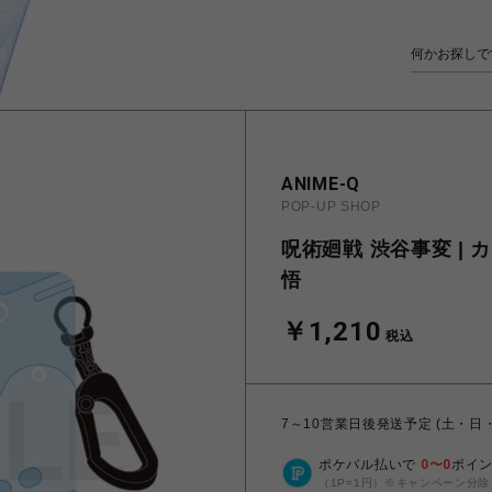
ANIME-Q
POP-UP SHOP
呪術廻戦 渋谷事変 | 
悟
￥1,210
税込
7～10営業日後発送予定 (土・日
ポケパル払いで
0
〜
0
ポイ
（1P=1円）※キャンペーン分除