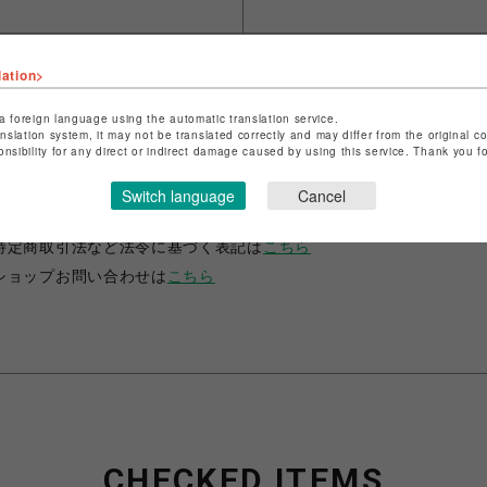
lation>
a foreign language using the automatic translation service.
anslation system, it may not be translated correctly and may differ from the original c
onsibility for any direct or indirect damage caused by using this service. Thank you 
ショップ名
ANIME-Q
Switch language
Cancel
店舗名
POP-UP SHOP
特定商取引法など法令に基づく表記は
こちら
ショップお問い合わせは
こちら
CHECKED ITEMS