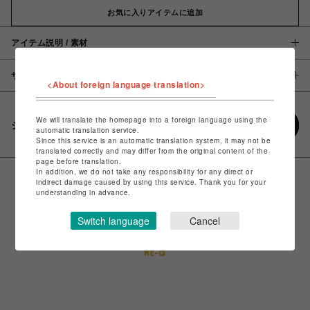
お気に入りアイテムに追加
アイテム説明 / 素材
サイズ
<About foreign language translation>
We will translate the homepage into a foreign language using the
シェアする
automatic translation service.
Since this service is an automatic translation system, it may not be
translated correctly and may differ from the original content of the
page before translation.
In addition, we do not take any responsibility for any direct or
indirect damage caused by using this service. Thank you for your
understanding in advance.
Switch language
Cancel