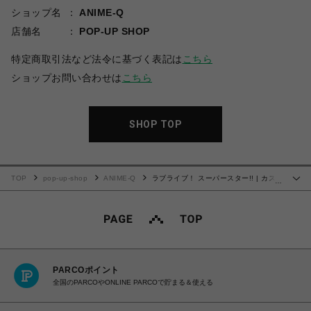
ショップ名
ANIME-Q
店舗名
POP-UP SHOP
特定商取引法など法令に基づく表記は
こちら
ショップお問い合わせは
こちら
SHOP TOP
TOP
pop-up-shop
ANIME-Q
ラブライブ！ スーパースター!! | カスタ
…
マイズ場面写 | No.14
PARCOポイント
全国のPARCOやONLINE PARCOで貯まる＆使える