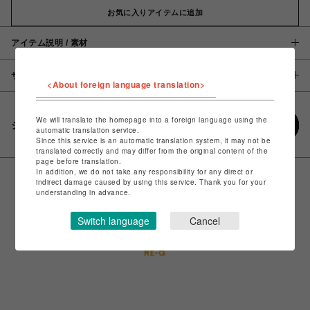
お気に入りアイテムに追加
アイテム説明 / 素材
サイズ
<About foreign language translation>
We will translate the homepage into a foreign language using the
シェアする
automatic translation service.
Since this service is an automatic translation system, it may not be
translated correctly and may differ from the original content of the
page before translation.
In addition, we do not take any responsibility for any direct or
indirect damage caused by using this service. Thank you for your
understanding in advance.
Switch language
Cancel