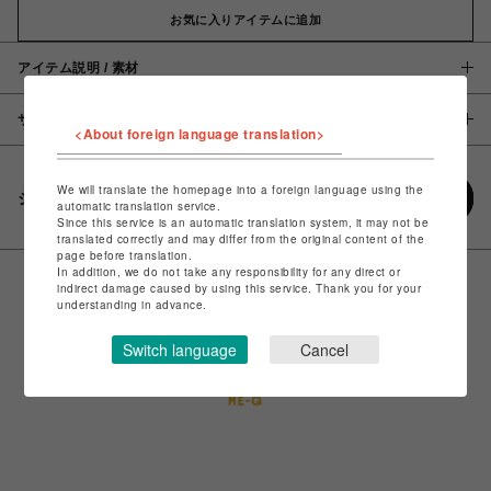
お気に入りアイテムに追加
アイテム説明 / 素材
サイズ
<About foreign language translation>
We will translate the homepage into a foreign language using the
シェアする
automatic translation service.
Since this service is an automatic translation system, it may not be
translated correctly and may differ from the original content of the
page before translation.
In addition, we do not take any responsibility for any direct or
indirect damage caused by using this service. Thank you for your
understanding in advance.
Switch language
Cancel