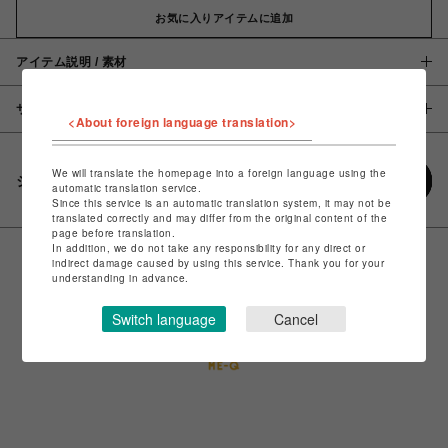
お気に入りアイテムに追加
アイテム説明 / 素材
サイズ
<About foreign language translation>
We will translate the homepage into a foreign language using the
シェアする
automatic translation service.
Since this service is an automatic translation system, it may not be
translated correctly and may differ from the original content of the
page before translation.
In addition, we do not take any responsibility for any direct or
indirect damage caused by using this service. Thank you for your
understanding in advance.
Switch language
Cancel