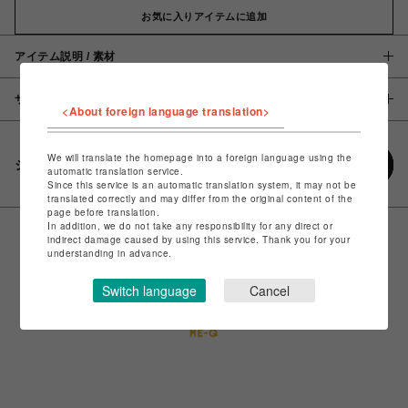
お気に入りアイテムに追加
アイテム説明 / 素材
サイズ
<About foreign language translation>
We will translate the homepage into a foreign language using the
シェアする
automatic translation service.
Since this service is an automatic translation system, it may not be
translated correctly and may differ from the original content of the
page before translation.
In addition, we do not take any responsibility for any direct or
indirect damage caused by using this service. Thank you for your
understanding in advance.
Switch language
Cancel