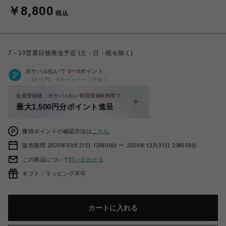
￥8,800
税込
7～10営業日後発送予定 (土・日・祝を除く)
ポケパル払いで
0
〜
0
ポイント
（1P=1円）※キャンペーン分除く
会員登録後、ポケパル払い初回登録&利用で
最大1,500円分ポイント進呈
獲得ポイントの確認方法は
こちら
販売期間 2025年03月21日 12時00分 〜 2026年12月31日 23時59分
この商品について
問い合わせる
ギフト：ラッピング不可
カートに入れる