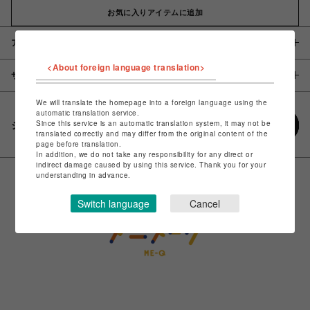
お気に入りアイテムに追加
アイテム説明 / 素材
<About foreign language translation>
サイズ
We will translate the homepage into a foreign language using the
automatic translation service.
Since this service is an automatic translation system, it may not be
シェアする
translated correctly and may differ from the original content of the
page before translation.
In addition, we do not take any responsibility for any direct or
indirect damage caused by using this service. Thank you for your
understanding in advance.
Switch language
Cancel