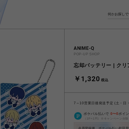
ANIME-Q
POP-UP SHOP
忘却バッテリー | ク
￥1,320
税込
7～10営業日後発送予定 (土・日
ポケパル払いで
0
〜
0
ポイ
（1P=1円）※キャンペーン分除
会員登録後、ポケパル払い初回登