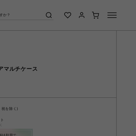
リアマルチケース
・祝を除く)
ント
く
録&利用で