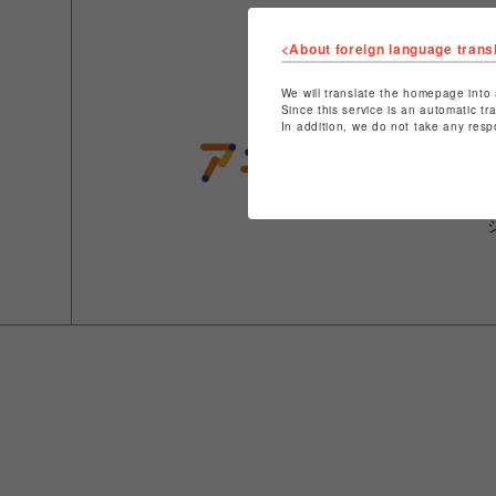
<About foreign language trans
We will translate the homepage into 
Since this service is an automatic tr
In addition, we do not take any resp