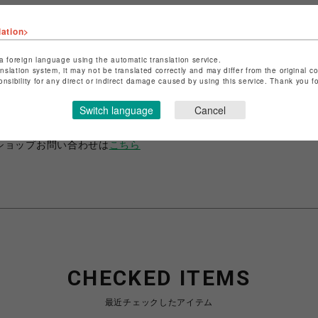
lation>
a foreign language using the automatic translation service.
anslation system, it may not be translated correctly and may differ from the original c
ショップ名
ANIME-Q
onsibility for any direct or indirect damage caused by using this service. Thank you 
店舗名
POP-UP SHOP
Switch language
Cancel
特定商取引法など法令に基づく表記は
こちら
ショップお問い合わせは
こちら
CHECKED ITEMS
最近チェックしたアイテム