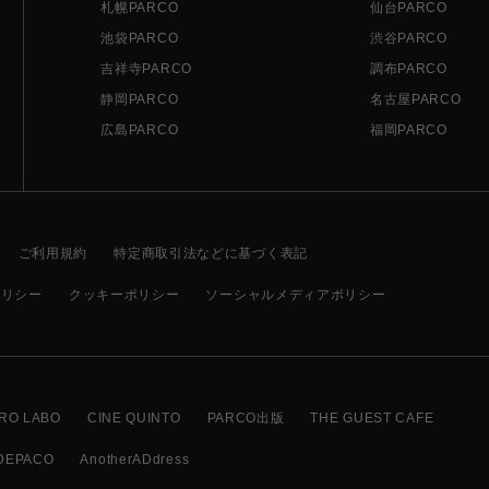
札幌PARCO
仙台PARCO
池袋PARCO
渋谷PARCO
吉祥寺PARCO
調布PARCO
静岡PARCO
名古屋PARCO
広島PARCO
福岡PARCO
ご利用規約
特定商取引法などに基づく表記
ポリシー
クッキーポリシー
ソーシャルメディアポリシー
RO LABO
CINE QUINTO
PARCO出版
THE GUEST CAFE
DEPACO
AnotherADdress