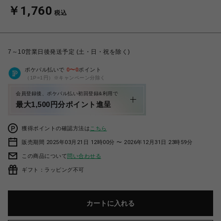
￥1,760
税込
7～10営業日後発送予定 (土・日・祝を除く)
ポケパル払いで
0
〜
0
ポイント
（1P=1円）※キャンペーン分除く
会員登録後、ポケパル払い初回登録&利用で
最大1,500円分ポイント進呈
獲得ポイントの確認方法は
こちら
販売期間 2025年03月21日 12時00分 〜 2026年12月31日 23時59分
この商品について
問い合わせる
ギフト：ラッピング不可
カートに入れる