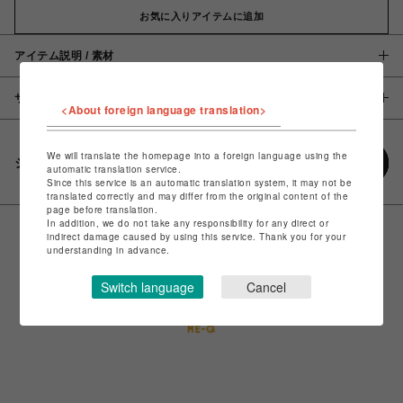
お気に入りアイテムに追加
アイテム説明 / 素材
サイズ
<About foreign language translation>
We will translate the homepage into a foreign language using the
シェアする
automatic translation service.
Since this service is an automatic translation system, it may not be
translated correctly and may differ from the original content of the
page before translation.
In addition, we do not take any responsibility for any direct or
indirect damage caused by using this service. Thank you for your
understanding in advance.
Switch language
Cancel