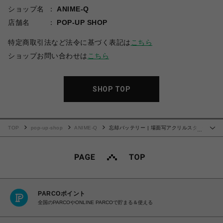
ショップ名
ANIME-Q
店舗名
POP-UP SHOP
特定商取引法など法令に基づく表記は
こちら
ショップお問い合わせは
こちら
SHOP TOP
TOP
pop-up-shop
ANIME-Q
忘却バッテリー | 場面写アクリルスタン
…
ド | 04.千早 瞬平
PARCOポイント
全国のPARCOやONLINE PARCOで貯まる＆使える