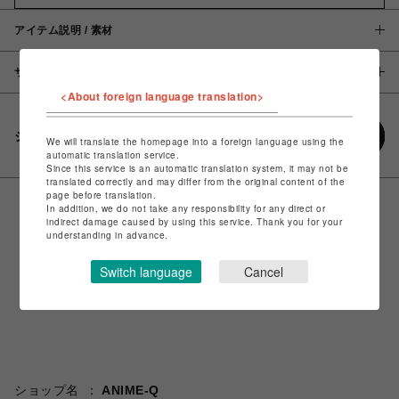
アイテム説明 / 素材
サイズ
<About foreign language translation>
シェアする
We will translate the homepage into a foreign language using the
automatic translation service.
Since this service is an automatic translation system, it may not be
translated correctly and may differ from the original content of the
page before translation.
In addition, we do not take any responsibility for any direct or
indirect damage caused by using this service. Thank you for your
understanding in advance.
Switch language
Cancel
ショップ名
ANIME-Q