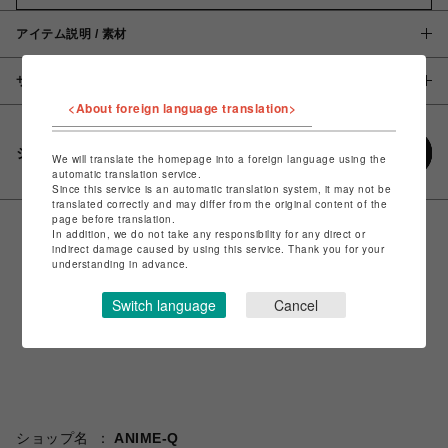
アイテム説明 / 素材
サイズ
<About foreign language translation>
シェアする
We will translate the homepage into a foreign language using the
automatic translation service.
Since this service is an automatic translation system, it may not be
translated correctly and may differ from the original content of the
page before translation.
In addition, we do not take any responsibility for any direct or
indirect damage caused by using this service. Thank you for your
understanding in advance.
Switch language
Cancel
ショップ名
ANIME-Q