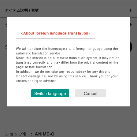
アイテム説明 / 素材
サイズ
<About foreign language translation>
シェアする
We will translate the homepage into a foreign language using the
automatic translation service.
Since this service is an automatic translation system, it may not be
translated correctly and may differ from the original content of the
page before translation.
In addition, we do not take any responsibility for any direct or
indirect damage caused by using this service. Thank you for your
understanding in advance.
Switch language
Cancel
ショップ名
ANIME-Q