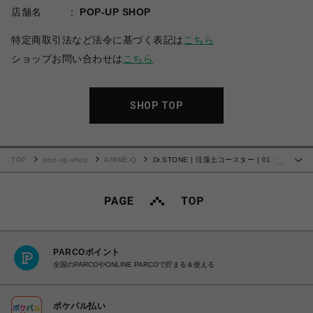
店舗名
POP-UP SHOP
特定商取引法など法令に基づく表記は
こちら
ショップお問い合わせは
こちら
SHOP TOP
TOP
pop-up-shop
ANIME-Q
Dr.STONE | 珪藻土コースター | 01.千
…
空コーラ
PARCOポイント
全国のPARCOやONLINE PARCOで貯まる＆使える
ポケパル払い