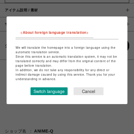
アイテム説明 / 素材
サイズ
<About foreign language translation>
シェアする
We will translate the homepage into a foreign language using the
automatic translation service.
Since this service is an automatic translation system, it may not be
translated correctly and may differ from the original content of the
page before translation.
In addition, we do not take any responsibility for any direct or
indirect damage caused by using this service. Thank you for your
understanding in advance.
Switch language
Cancel
ショップ名
ANIME-Q