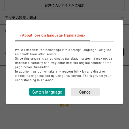
お気に入りアイテムに追加
アイテム説明 / 素材
サイズ
<About foreign language translation>
We will translate the homepage into a foreign language using the
シェアする
automatic translation service.
Since this service is an automatic translation system, it may not be
translated correctly and may differ from the original content of the
page before translation.
In addition, we do not take any responsibility for any direct or
indirect damage caused by using this service. Thank you for your
understanding in advance.
Switch language
Cancel