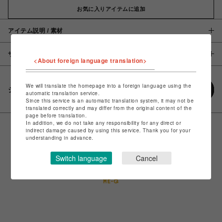
お気に入りアイテムに追加
アイテム説明 / 素材
サイズ
<About foreign language translation>
We will translate the homepage into a foreign language using the
シェアする
automatic translation service.
Since this service is an automatic translation system, it may not be
translated correctly and may differ from the original content of the
page before translation.
In addition, we do not take any responsibility for any direct or
indirect damage caused by using this service. Thank you for your
understanding in advance.
Switch language
Cancel