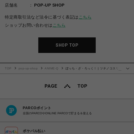
店舗名
POP-UP SHOP
特定商取引法など法令に基づく表記は
こちら
ショップお問い合わせは
こちら
SHOP TOP
TOP
pop-up-shop
ANIME-Q
ぼっち・ざ・ろっく！ | ツチノコスリッ
…
パ
PARCOポイント
全国のPARCOやONLINE PARCOで貯まる＆使える
ポケパル払い