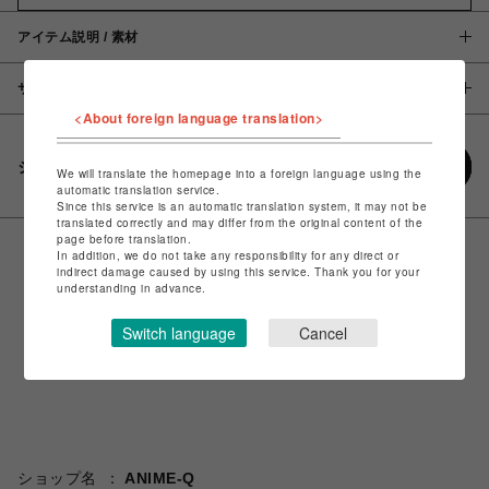
アイテム説明 / 素材
サイズ
<About foreign language translation>
シェアする
We will translate the homepage into a foreign language using the
automatic translation service.
Since this service is an automatic translation system, it may not be
translated correctly and may differ from the original content of the
page before translation.
In addition, we do not take any responsibility for any direct or
indirect damage caused by using this service. Thank you for your
understanding in advance.
Switch language
Cancel
ショップ名
ANIME-Q