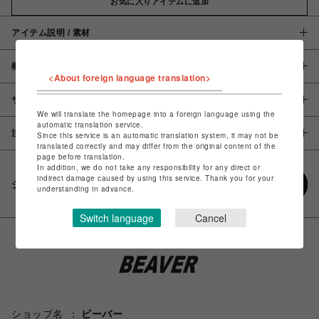
お気に入りアイテムに追加
アイテム説明 / 素材
概要
<About foreign language translation>
サイズ
We will translate the homepage into a foreign language using the
automatic translation service.
注意事項
Since this service is an automatic translation system, it may not be
translated correctly and may differ from the original content of the
page before translation.
In addition, we do not take any responsibility for any direct or
indirect damage caused by using this service. Thank you for your
シェアする
understanding in advance.
Switch language
Cancel
ショップ名
ビーバー