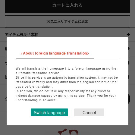
カートに入れる
お気に入りアイテムに追加
アイテム説明 / 素材
概要
<About foreign language translation>
サイズ
We will translate the homepage into a foreign language using the
automatic translation service.
注意事項
Since this service is an automatic translation system, it may not be
translated correctly and may differ from the original content of the
page before translation.
In addition, we do not take any responsibility for any direct or
indirect damage caused by using this service. Thank you for your
シェアする
understanding in advance.
Switch language
Cancel