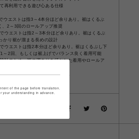
て再利用できる遊び心ある仕様
0(S)でウエストは指3～4本分ほど余りあり。裾はくるぶ
く、2～3回のロールアップ推奨
1(M)でウエストは指2～3本分ほど余りあり。裾はくるぶ
しっかり裾が溜まる長めの設計
1(M)でウエストは指2本分ほど余りあり。裾はくるぶし下
プ1～2回、もしくは裾上げでバランス良く着用可能
設計のため、裾の溜まりを活かした着用やロールア
整もおすすめです。
少色味が異なる場合がございます。
示タグをご確認下さい。
ontent of the page before translation.
for your understanding in advance.