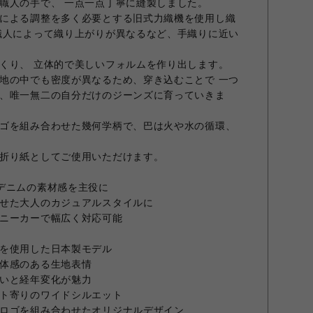
職人の手で、 一点一点丁寧に縫製しました。
による調整を多く必要とする旧式力織機を使用し織
職人によって織り上がりが異なるなど、手織りに近い
くり、 立体的で美しいフォルムを作り出します。
地の中でも密度が異なるため、穿き込むことで 一つ
、唯一無二の自分だけのジーンズに育っていきま
ゴを組み合わせた幾何学柄で、巴は火や水の循環、
折り紙としてご使用いただけます。
デニムの素材感を主役に
せた大人のカジュアルスタイルに
ニーカーで幅広く対応可能
を使用した日本製モデル
体感のある生地表情
いと経年変化が魅力
ト寄りのワイドシルエット
ロゴを組み合わせたオリジナルデザイン