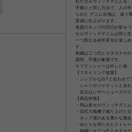
れたセルヴィッチデニムを、
手織りと同じ方法で、人の手
られた デニム生地は、扱う
質感に仕上がります。
表面のネップの凹凸が影をつ
セルヴィッチデニムは同じ生
一つ異なる経年変化が楽しめ
す。
刺繍は三つ巴とカタカナのロ
調和、守護の象徴です。
※フラッシャーは外した後、
【スタイリング提案】
・シンプルな白Tと合わせて
・シャツやジャケットと合わ
・足元はレザーシューズやス
【商品特徴】
・岡山産セルヴィッチデニム
・旧式力織機で織り上げた立
・ネップ感のある豊かな風合
・ゆとりを持たせたストレー
・刺繍には三つ巴とカタカナ