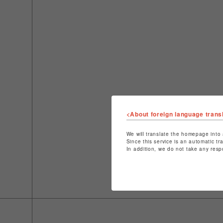
<About foreign language trans
We will translate the homepage into 
Since this service is an automatic tr
In addition, we do not take any resp