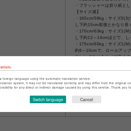
・フラッシャーは折り紙とし
【サイズ感】
・165cm/58kg：サイズ
し下約15cm前後とかなり長
・170cm/63kg：サイズ
し下約12～14cmほどで、
・175cm/65kg：サイズ
約8～10cmで、ロールアッ
※レングスは全サイズ長めの
ップ、専門業者での裾上げ調
lation>
※商品実物と画面上では、多
※お手入れ前には必ず品質表
a foreign language using the automatic translation service.
anslation system, it may not be translated correctly and may differ from the original c
onsibility for any direct or indirect damage caused by using this service. Thank you 
Switch language
Cancel
シェアする