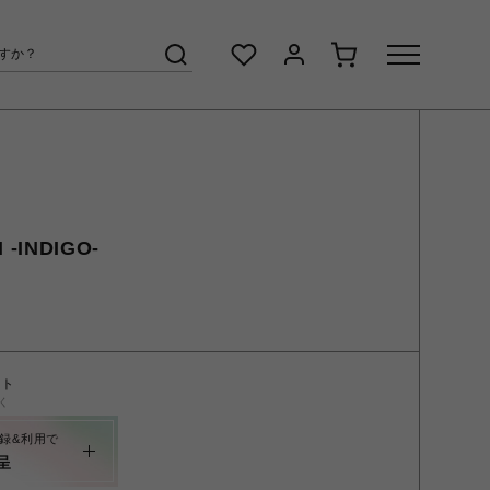
 -INDIGO-
ント
く
録&利用で
呈