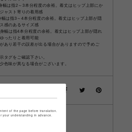
イズで身幅は指2～3本分程度の余裕。着丈はヒップ上部にか
ジャスト寄りの着用感
ズで身幅は指3～4本分程度の余裕。着丈はヒップ上部が隠
ス感のあるサイズ感
サイズで身幅は指4本分程度の余裕。着丈はヒップ上部が隠れ
ゆったりと着用可能
があり若干の誤差が出る場合がありますので予めご
示タグをご確認下さい。
少色味が異なる場合がございます。
ontent of the page before translation.
for your understanding in advance.