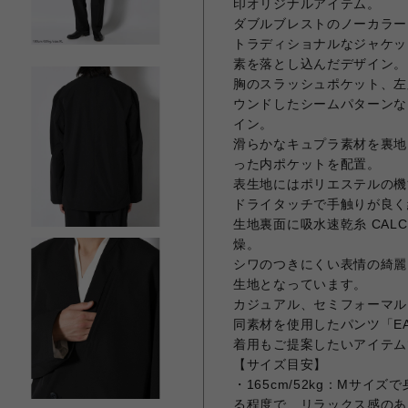
印オリジナルアイテム。
ダブルブレストのノーカラー
トラディショナルなジャケッ
素を落とし込んだデザイン。
胸のスラッシュポケット、左
ウンドしたシームパターンな
イン。
滑らかなキュプラ素材を裏地
った内ポケットを配置。
表生地にはポリエステルの機
ドライタッチで手触りが良く
生地裏面に吸水速乾糸 CAL
燥。
シワのつきにくい表情の綺麗
生地となっています。
カジュアル、セミフォーマル
同素材を使用したパンツ「EAS
着用もご提案したいアイテム
【サイズ目安】
・165cm/52kg：Mサ
る程度で、リラックス感のあ