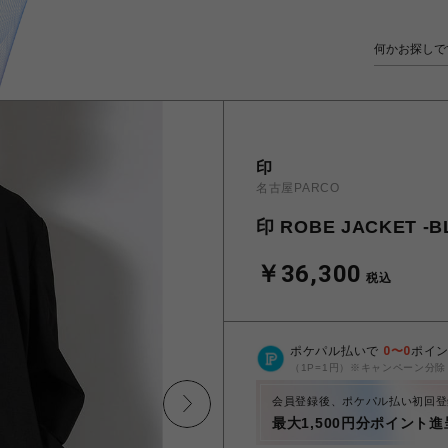
印
名古屋PARCO
印 ROBE JACKET -B
￥36,300
税込
ポケパル払いで
0
〜
0
ポイ
（1P=1円）※キャンペーン分除
会員登録後、ポケパル払い初回登
最大1,500円分ポイント進