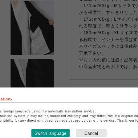
・170cm/63kg：Mサ
かる程度で、すっきりとした
・175cm/65kg：Lサイ
れる程度で、程よくリラック
・180cm/60kg：XL
る程度で、インナーを選ばず
※サイズスペックには個体差
了承下さい。
※お手入れ前には必ず品質表
※商品実物と画面上では、多
シェアする
lation>
a foreign language using the automatic translation service.
anslation system, it may not be translated correctly and may differ from the original c
onsibility for any direct or indirect damage caused by using this service. Thank you 
Switch language
Cancel