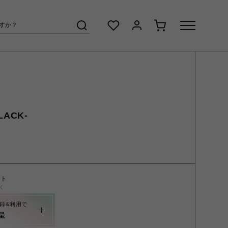
LACK-
ント
く
録&利用で
呈