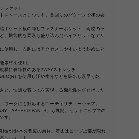
ジャケット。
トをベースとしつつも、首回りのパターンで和の要
脇ポケット横の隠しファスナーポケット、両脇のラ
ど、機能的な要素も盛り込んだハイブリットなデザ
に使用し、左胸にはアクセスしやすいよう斜めにと
能素材を使用。
縦横に伸縮性のある2WAYストレッチ。
CULO(R) を使用し汗や水分などを吸水し素早く乾
さと、快適な着心地を実現する機能性を併せ持った
、ワークにも対応するユーティリティーウェア。
Y TAPERED PANTS」も展開。セットアップでの
です。
イズで身幅は指4本分程度の余裕。着丈はヒップ上部が隠れ
るシルエット