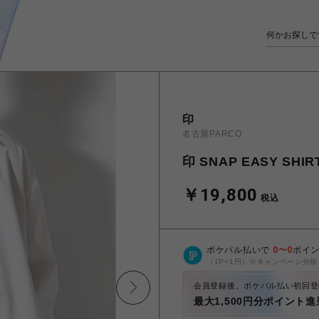
印
名古屋PARCO
印 SNAP EASY SHIRT
￥19,800
税込
ポケパル払いで
0
〜
0
ポイ
（1P=1円）※キャンペーン分除
会員登録後、ポケパル払い初回登
最大1,500円分ポイント進