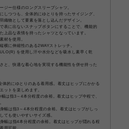
ージー仕様のロングスリーブシャツ。
にしつつも、全体的にゆとりを持ったサイジング、
羽織物として要素を落とし込んだデザイン。
で表に出ないスナップボタンにすることで、機能的
た上品な表情を持ったシャツとなっています。
素材を使用。
縦横に伸縮性のある2WAYストレッチ。
CULO(R) を使用し汗や水分などを吸水し素早く乾
さと、快適な着心地を実現する機能性を併せ持った
イズで全体的にゆとりのある着用感。着丈はヒップにかかる
エットを楽しめます。
ズで身幅は指3～4本分程度の余裕。着丈はヒップ中程で、
。
イズで身幅は指3～4本分程度の余裕。着丈はヒップがしっ
しても使いやすいサイズ感。
サイズで身幅は指4本分程度の余裕。着丈はヒップが隠れる程
着用可能。