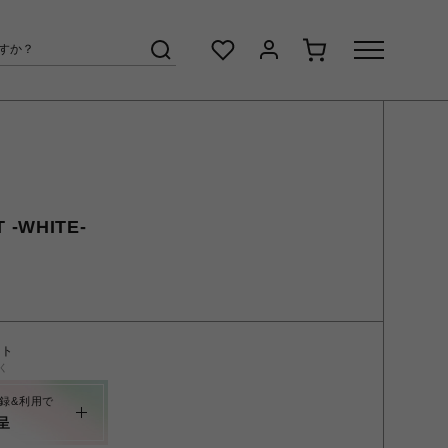
 -WHITE-
ント
く
録&利用で
呈