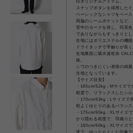
印オリジナルアイテム。
スナップボタンを採用したイ
ベーシックなシャツをベース
両脇のシームポケットなど、
背中のヨークを排し、同系色
でありながらもすっきりとし
生地にはポリエステルの機能
ドライタッチで手触りが良く
生地裏面に吸水速乾糸 CAL
燥。
シワのつきにくい表情の綺麗
生地となっています。
【サイズ目安】
・165cm/52kg：Mサ
程度で、リラックスしたシル
・170cm/63kg：Lサイ
程よくゆとりのあるバランス
・175cm/65kg：XLサ
かり隠れる程度で、羽織りと
・180cm/60kg：XL
度で、ゆったりとした印象で