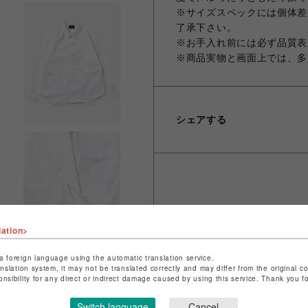
※サイズスペックには個体差
了承下さい。
※お手入れ前には必ず品質表
※商品実物と画面上では、多
シェアする
lation>
a foreign language using the automatic translation service.
anslation system, it may not be translated correctly and may differ from the original c
onsibility for any direct or indirect damage caused by using this service. Thank you 
Switch language
Cancel