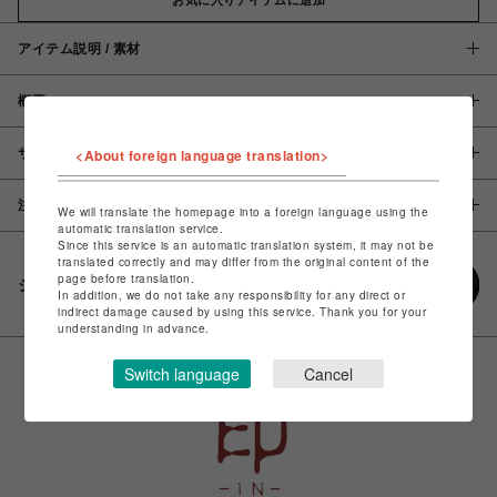
アイテム説明 / 素材
概要
サイズ
<About foreign language translation>
注意事項
We will translate the homepage into a foreign language using the
automatic translation service.
Since this service is an automatic translation system, it may not be
translated correctly and may differ from the original content of the
page before translation.
シェアする
In addition, we do not take any responsibility for any direct or
indirect damage caused by using this service. Thank you for your
understanding in advance.
Switch language
Cancel