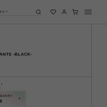
ANTS -BLACK-
ント
く
録&利用で
呈