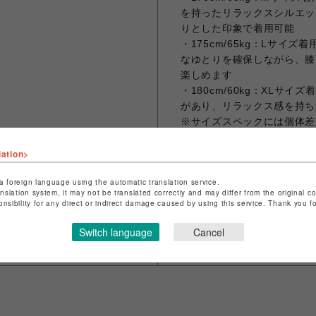
を持ったリラックスシルエッ
りとした印象で着用可能
・175cm/65kg：Lサ
なゆとりを確保しながら、膝
楽しめます
・180cm/60kg：XL
があり、リラックス感を持ち
※サイズスペックには個体差
了承下さい。
※お手入れ前には必ず品質表
lation>
※商品実物と画面上では、多
a foreign language using the automatic translation service.
anslation system, it may not be translated correctly and may differ from the original c
onsibility for any direct or indirect damage caused by using this service. Thank you 
Switch language
Cancel
シェアする