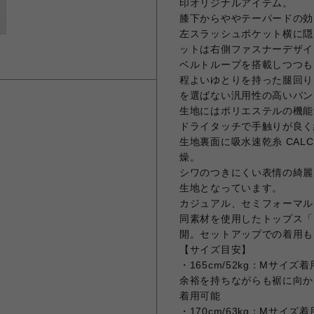
印オリジナルアイテム。
膝下からややテーパードの効
左スラッシュポケット横に隠
ットは右側ファスナーデザイ
ベルトループを搭載しつつも
程よいゆとりを持った腿回り
を選ばない汎用性の高いパン
生地にはポリエステルの機能
ドライタッチで手触りが良く
生地裏面に吸水速乾糸 CAL
燥。
シワのつきにくい表情の綺麗
生地となっています。
カジュアル、セミフォーマル
同素材を使用したトップス「ROB
開。セットアップでの着用も
【サイズ目安】
・165cm/52kg：Mサ
余裕を持ちながらも裾に向か
着用可能
・170cm/63kg：Mサ