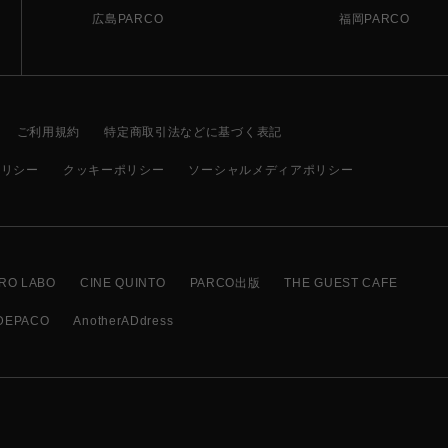
広島PARCO
福岡PARCO
ご利用規約
特定商取引法などに基づく表記
ポリシー
クッキーポリシー
ソーシャルメディアポリシー
RO LABO
CINE QUINTO
PARCO出版
THE GUEST CAFE
DEPACO
AnotherADdress