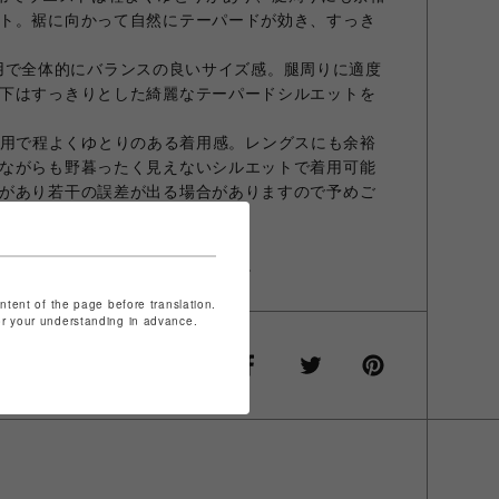
ト。裾に向かって自然にテーパードが効き、すっき
イズ着用で全体的にバランスの良いサイズ感。腿周りに適度
下はすっきりとした綺麗なテーパードシルエットを
サイズ着用で程よくゆとりのある着用感。レングスにも余裕
ながらも野暮ったく見えないシルエットで着用可能
があり若干の誤差が出る場合がありますので予めご
示タグをご確認下さい。
少色味が異なる場合がございます。
ontent of the page before translation.
for your understanding in advance.