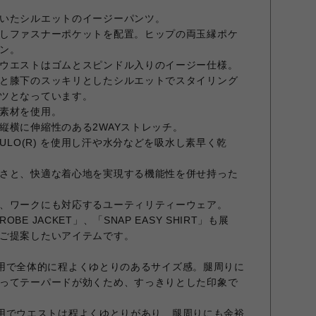
いたシルエットのイージーパンツ。
しファスナーポケットを配置。ヒップの両玉縁ポケ
ン。
ウエストはゴムとスピンドル入りのイージー仕様。
と膝下のスッキリとしたシルエットでスタイリング
ツとなっています。
素材を使用。
縦横に伸縮性のある2WAYストレッチ。
CULO(R) を使用し汗や水分などを吸水し素早く乾
さと、快適な着心地を実現する機能性を併せ持った
、ワークにも対応するユーティリティーウェア。
E JACKET」、「SNAP EASY SHIRT」も展
ご提案したいアイテムです。
イズ着用で全体的に程よくゆとりのあるサイズ感。腿周りに
ってテーパードが効くため、すっきりとした印象で
イズ着用でウエストは程よくゆとりがあり、腿周りにも余裕