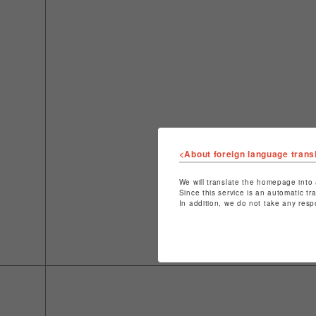
<About foreign language trans
We will translate the homepage into 
Since this service is an automatic tr
In addition, we do not take any resp