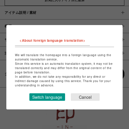
アイテム説明 / 素材
概要
サイズ
<About foreign language translation>
注意事項
We will translate the homepage into a foreign language using the
automatic translation service.
Since this service is an automatic translation system, it may not be
translated correctly and may differ from the original content of the
page before translation.
シェアする
In addition, we do not take any responsibility for any direct or
indirect damage caused by using this service. Thank you for your
understanding in advance.
Switch language
Cancel