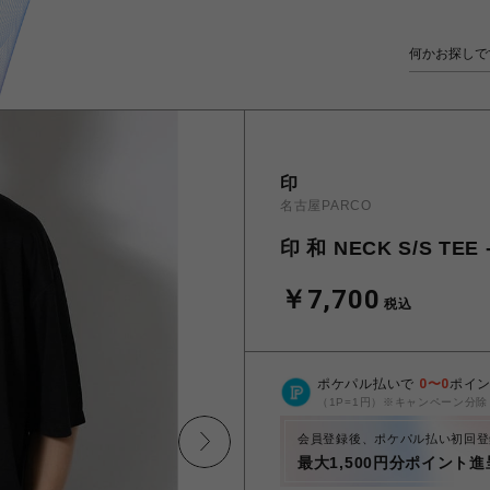
印
名古屋PARCO
印 和 NECK S/S TEE 
￥7,700
税込
ポケパル払いで
0
〜
0
ポイ
（1P=1円）※キャンペーン分除
会員登録後、ポケパル払い初回登
最大1,500円分ポイント進