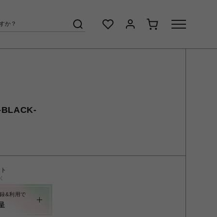
-BLACK-
ント
く
録&利用で
呈