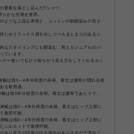
の要素を落とし込んだTシャツ。
滑らかな生地を使用。
のような上品な表情と、コットンの肌馴染みの良さ
持たせリラックス感を出しつつもまとまりのあるシ
的なスタイリングにも馴染む、和とカジュアルのバ
っています。
ンナー使いでもひと味ちがう見え方をしてくれるカッ
イズで身幅は指3～4本分程度の余裕。着丈は腰骨が隠れる程
ある着用感。
イズで身幅は指3本分程度の余裕。着丈は腰骨下あたりで、
イズで身幅は指3～4本分程度の余裕。着丈はヒップ上部に
て着用可能。
イズで身幅は指3～4本分程度の余裕。着丈はヒップ上部に
たシルエットで着用可能。
があり若干の誤差が出る場合がありますので予めご