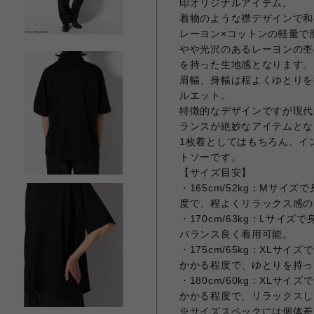
印オリジナルアイテム。
着物のような襟デザインで和
レーヨン×コットンの軽量で
やや光沢のあるレーヨンの杢
を持った生地感となります。
肩幅、身幅は程よくゆとりを
ルエット。
特徴的なデザインですが現代
ランスが絶妙なアイテムとな
1枚着としてはもちろん、イ
トソーです。
【サイズ目安】
・165cm/52kg：Mサ
度で、程よくリラックス感の
・170cm/63kg：Lサ
バランス良く着用可能。
・175cm/65kg：XLサ
かかる程度で、ゆとりを持っ
・180cm/60kg：XLサ
かかる程度で、リラックスし
※サイズスペックには個体差