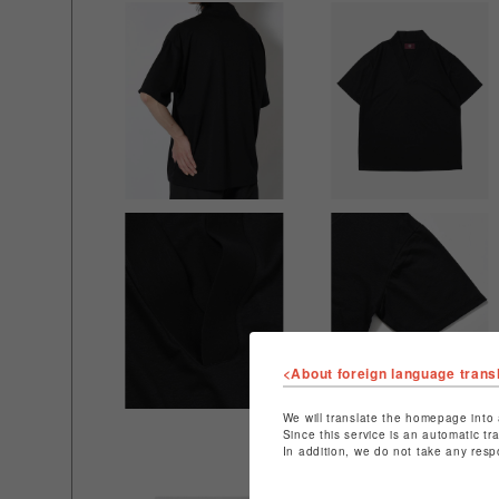
<About foreign language trans
We will translate the homepage into 
Since this service is an automatic tr
In addition, we do not take any resp