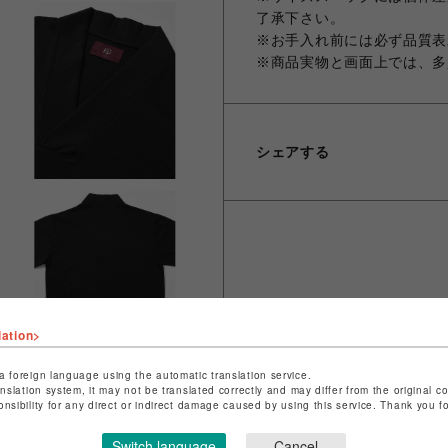
了承下さい。
※お手入れ前には必ず品質表
※商品実物と画面上では、多
シェアする
lation>
a foreign language using the automatic translation service.
anslation system, it may not be translated correctly and may differ from the original c
onsibility for any direct or indirect damage caused by using this service. Thank you 
Switch language
Cancel