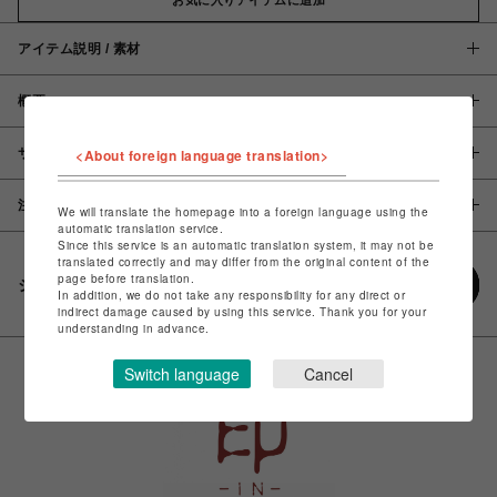
アイテム説明 / 素材
概要
サイズ
<About foreign language translation>
注意事項
We will translate the homepage into a foreign language using the
automatic translation service.
Since this service is an automatic translation system, it may not be
translated correctly and may differ from the original content of the
page before translation.
シェアする
In addition, we do not take any responsibility for any direct or
indirect damage caused by using this service. Thank you for your
understanding in advance.
Switch language
Cancel