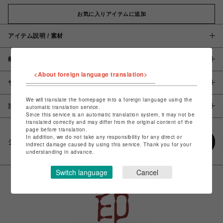
お気に入りアイテムに追加
アイテム説明 / 素材
概要
<About foreign language translation>
サイズ
We will translate the homepage into a foreign language using the
注意事項
automatic translation service.
Since this service is an automatic translation system, it may not be
translated correctly and may differ from the original content of the
page before translation.
In addition, we do not take any responsibility for any direct or
シェアする
indirect damage caused by using this service. Thank you for your
understanding in advance.
Switch language
Cancel