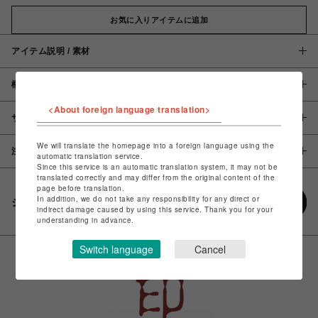
お気に入りアイテムに追加
アイテム説明 / 素材
概要
<About foreign language translation>
サイズ
We will translate the homepage into a foreign language using the
注意事項
automatic translation service.
Since this service is an automatic translation system, it may not be
translated correctly and may differ from the original content of the
page before translation.
In addition, we do not take any responsibility for any direct or
シェアする
indirect damage caused by using this service. Thank you for your
understanding in advance.
Switch language
Cancel