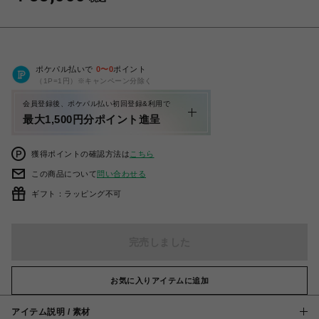
ポケパル払いで
0
〜
0
ポイント
（1P=1円）※キャンペーン分除く
会員登録後、ポケパル払い初回登録&利用で
最大1,500円分ポイント進呈
獲得ポイントの確認方法は
こちら
この商品について
問い合わせる
ギフト：ラッピング不可
完売しました
お気に入りアイテムに追加
アイテム説明 / 素材