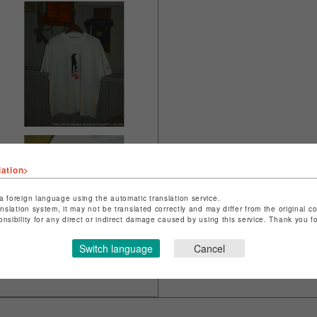
lation>
a foreign language using the automatic translation service.
anslation system, it may not be translated correctly and may differ from the original c
onsibility for any direct or indirect damage caused by using this service. Thank you 
Switch language
Cancel