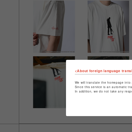
<About foreign language trans
We will translate the homepage into 
Since this service is an automatic tr
In addition, we do not take any resp