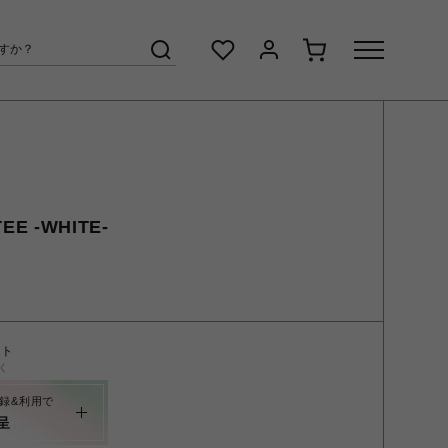
EE -WHITE-
ント
く
録&利用で
呈