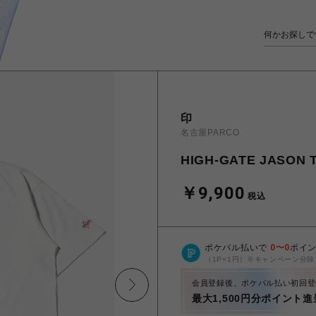
印
名古屋PARCO
HIGH-GATE JASON T
￥9,900
税込
ポケパル払いで
0
〜
0
ポイ
（1P=1円）※キャンペーン分除
会員登録後、ポケパル払い初回登
最大1,500円分ポイント進