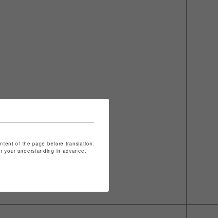
ontent of the page before translation.
for your understanding in advance.