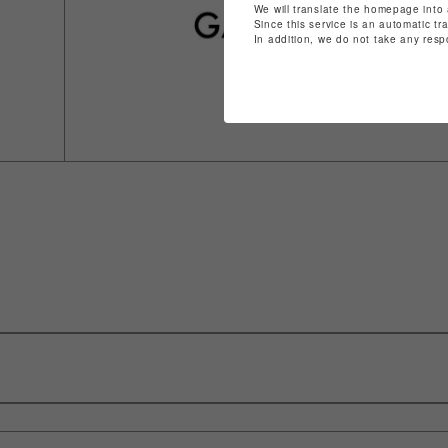
We will translate the homepage into 
Since this service is an automatic tr
In addition, we do not take any resp