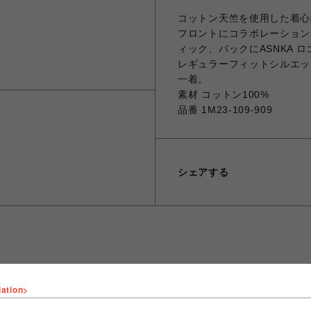
コットン天竺を使用した着心
フロントにコラボレーションな
ィック、バックにASNKA 
レギュラーフィットシルエッ
一着。
素材 コットン100%
品番 1M23-109-909
シェアする
lation>
ショップ名
ザ・ギャラリー・ボックス