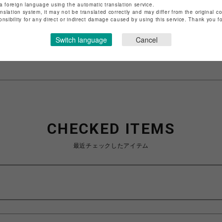
店舗名
静岡PARCO
a foreign language using the automatic translation service.
anslation system, it may not be translated correctly and may differ from the original c
onsibility for any direct or indirect damage caused by using this service. Thank you 
特定商取引法など法令に基づく表記は
こちら
ショップお問い合わせは
こちら
Switch language
Cancel
CHECKED ITEMS
最近チェックしたアイテム