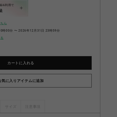
録&利用で
呈
こちら
0時00分 〜 2026年12月31日 23時59分
せる
カートに入れる
Em
お気に入りアイテムに追加
サイズ
注意事項