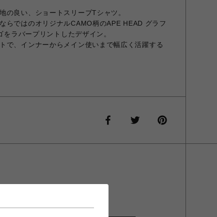
地の良い、ショートスリーブTシャツ。
らではのオリジナルCAMO柄のAPE HEAD グラフ
ロゴをラバープリントしたデザイン。
トで、インナーからメイン使いまで幅広く活躍する