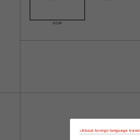
IVORY
<About foreign language trans