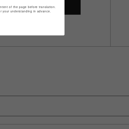
ontent of the page before translation.
SHOP TOP
for your understanding in advance.