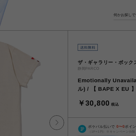
ザ・ギャラリー・ボック
静岡PARCO
Emotionally Un
ル) / 【 BAPE X EU 
￥30,800
税込
ポケパル払いで
0
〜
0
ポイ
（1P=1円）※キャンペーン分除