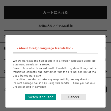
カートに入れる
お気に入りアイテムに追加
アイテム説明 / 素材
<About foreign language translation>
概要
サイズ
We will translate the homepage into a foreign language using the
automatic translation service.
Since this service is an automatic translation system, it may not be
注意事項
translated correctly and may differ from the original content of the
page before translation.
In addition, we do not take any responsibility for any direct or
indirect damage caused by using this service. Thank you for your
understanding in advance.
シェアする
Switch language
Cancel