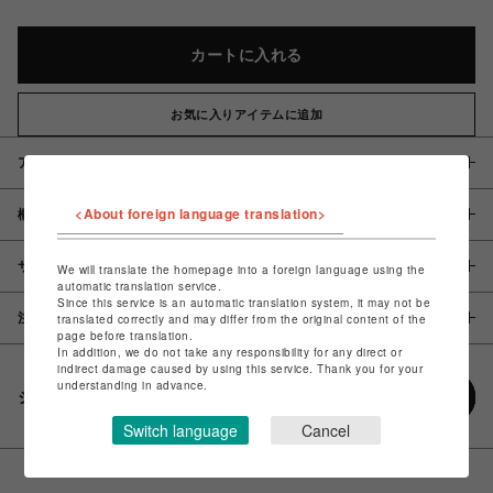
カートに入れる
お気に入りアイテムに追加
アイテム説明 / 素材
<About foreign language translation>
概要
サイズ
We will translate the homepage into a foreign language using the
automatic translation service.
Since this service is an automatic translation system, it may not be
注意事項
translated correctly and may differ from the original content of the
page before translation.
In addition, we do not take any responsibility for any direct or
indirect damage caused by using this service. Thank you for your
understanding in advance.
シェアする
Switch language
Cancel