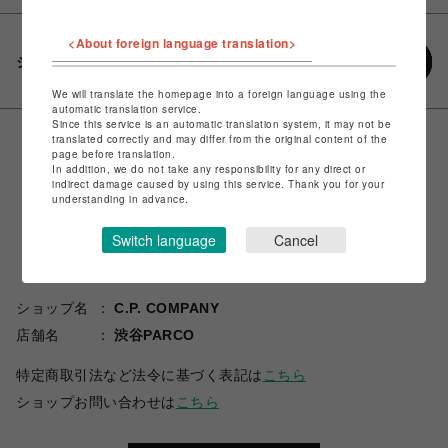
<About foreign language translation>
シェアする
We will translate the homepage into a foreign language using the
automatic translation service.
Since this service is an automatic translation system, it may not be
translated correctly and may differ from the original content of the
page before translation.
In addition, we do not take any responsibility for any direct or
indirect damage caused by using this service. Thank you for your
understanding in advance.
Switch language
Cancel
ショップ名
C.P. COMPANY
店舗名
渋谷PARCO
特定商取引法など法令に基づく表記は
こちら
ショップお問い合わせは
こちら