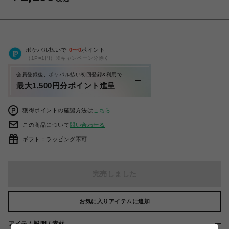
ポケパル払いで
0
〜
0
ポイント
（1P=1円）※キャンペーン分除く
会員登録後、ポケパル払い初回登録&利用で
最大1,500円分ポイント進呈
獲得ポイントの確認方法は
こちら
この商品について
問い合わせる
ギフト：ラッピング不可
完売しました
お気に入りアイテムに追加
アイテム説明 / 素材