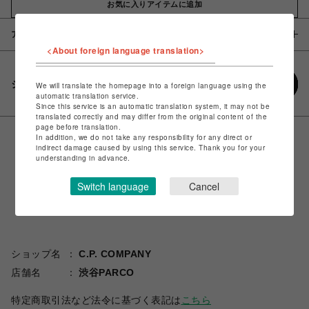
お気に入りアイテムに追加
アイテム説明 / 素材
<About foreign language translation>
シェアする
We will translate the homepage into a foreign language using the
automatic translation service.
Since this service is an automatic translation system, it may not be
translated correctly and may differ from the original content of the
page before translation.
In addition, we do not take any responsibility for any direct or
indirect damage caused by using this service. Thank you for your
understanding in advance.
Switch language
Cancel
ショップ名
C.P. COMPANY
店舗名
渋谷PARCO
特定商取引法など法令に基づく表記は
こちら