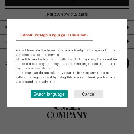
お気に入りアイテムに追加
アイテム説明 / 素材
<About foreign language translation>
サイズ
We will translate the homepage into a foreign language using the
automatic translation service.
Since this service is an automatic translation system, it may not be
シェアする
translated correctly and may differ from the original content of the
page before translation.
In addition, we do not take any responsibility for any direct or
indirect damage caused by using this service. Thank you for your
understanding in advance.
Switch language
Cancel