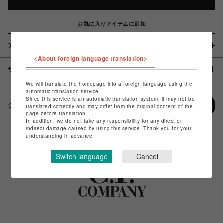
お気に入りアイテムに追加
アイテム説明 / 素材
<About foreign language translation>
サイズ
We will translate the homepage into a foreign language using the
automatic translation service.
Since this service is an automatic translation system, it may not be
シェアする
translated correctly and may differ from the original content of the
page before translation.
In addition, we do not take any responsibility for any direct or
indirect damage caused by using this service. Thank you for your
understanding in advance.
Switch language
Cancel