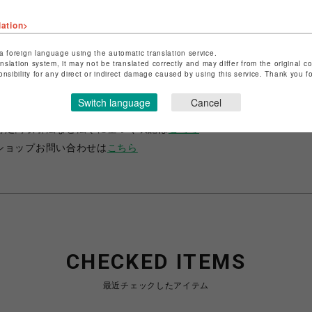
lation>
a foreign language using the automatic translation service.
anslation system, it may not be translated correctly and may differ from the original c
onsibility for any direct or indirect damage caused by using this service. Thank you 
ショップ名
C.P. COMPANY
店舗名
渋谷PARCO
Switch language
Cancel
特定商取引法など法令に基づく表記は
こちら
ショップお問い合わせは
こちら
CHECKED ITEMS
最近チェックしたアイテム