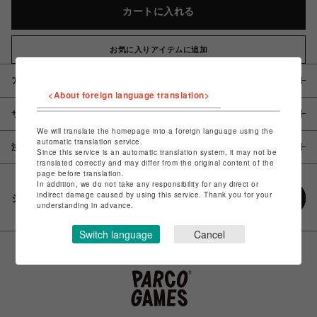
カートに入れる
お気に入りアイテムに追加
アイテム説明 / 素材
<About foreign language translation>
サイズ
We will translate the homepage into a foreign language using the
automatic translation service.
注意事項
Since this service is an automatic translation system, it may not be
translated correctly and may differ from the original content of the
page before translation.
In addition, we do not take any responsibility for any direct or
indirect damage caused by using this service. Thank you for your
シェアする
understanding in advance.
Switch language
Cancel